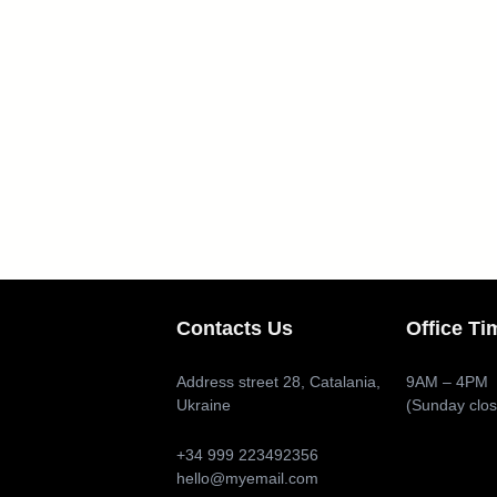
Contacts Us
Office Ti
Address street 28, Catalania,
9AM – 4PM
Ukraine
(Sunday clo
+34 999 223492356
hello@myemail.com