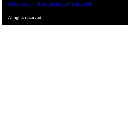
Privacy Policy
·
Terms of Service
·
Contact Us
All rights reserved