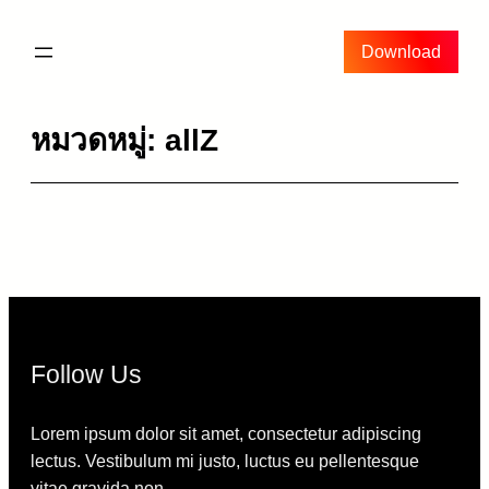
ข้าม
ไป
Download
ยัง
เนื้อหา
หมวดหมู่:
allZ
Follow Us
Lorem ipsum dolor sit amet, consectetur adipiscing
lectus. Vestibulum mi justo, luctus eu pellentesque
vitae gravida non.