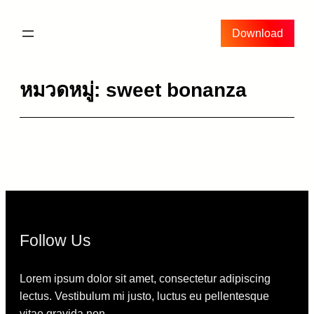
ข้าม
ไป
Download
ยัง
เนื้อหา
หมวดหมู่:
sweet bonanza
Follow Us
Lorem ipsum dolor sit amet, consectetur adipiscing
lectus. Vestibulum mi justo, luctus eu pellentesque
vitae gravida non.