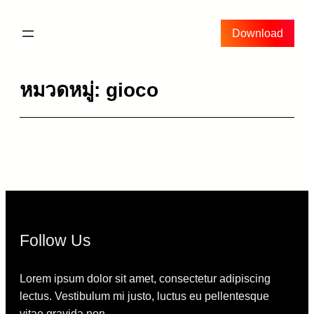
ข้าม
ไป
Download
ยัง
เนื้อหา
หมวดหมู่:
gioco
Follow Us
Lorem ipsum dolor sit amet, consectetur adipiscing
lectus. Vestibulum mi justo, luctus eu pellentesque
vitae gravida non.