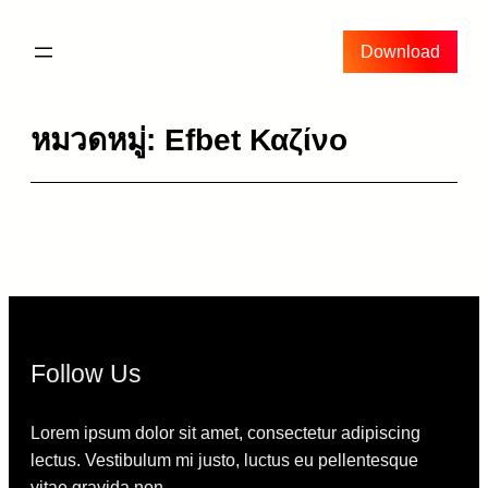
ข้าม
ไป
Download
ยัง
เนื้อหา
หมวดหมู่:
Efbet Καζίνο
Follow Us
Lorem ipsum dolor sit amet, consectetur adipiscing
lectus. Vestibulum mi justo, luctus eu pellentesque
vitae gravida non.