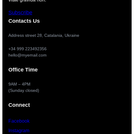
Subscribe
Contacts Us
Address street 28, Catalania, Ukraine
+34 999 223492356
hello@myemail.com
Office Time
9AM – 4PM
(Sunday closed)
Connect
Facebook
Instagram