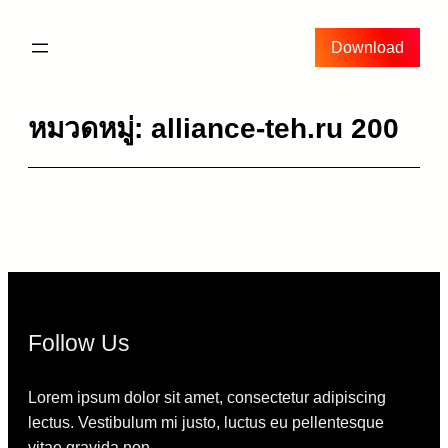
ข้าม
ไป
Download
ยัง
เนื้อหา
หมวดหมู่:
alliance-teh.ru 200
Follow Us
Lorem ipsum dolor sit amet, consectetur adipiscing
lectus. Vestibulum mi justo, luctus eu pellentesque
vitae gravida non.